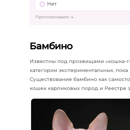
Нет
Проголосовало:
4
Бамбино
Известны под прозвищами «кошка-гн
категории экспериментальных, пока 
Существование бамбино как самост
кошек карликовых пород и Реестре э