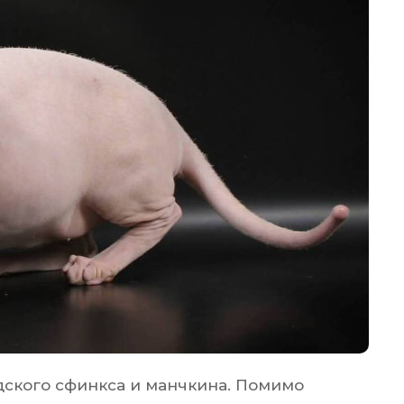
дского сфинкса и манчкина. Помимо