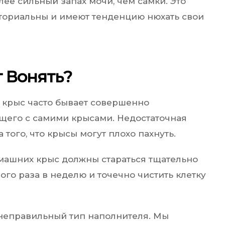
лее сильный запах мочи, чем самки. Это
иториальны и имеют тенденцию нюхать свои
 Вонять?
 крыс часто бывает совершенно
щего с самими крысами. Недостаточная
того, что крысы могут плохо пахнуть.
омашних крыс должны стараться тщательно
ого раза в неделю и точечно чистить клетку
я неправильный тип наполнителя. Мы