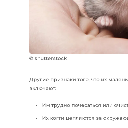
© shutterstock
Другие признаки того, что их мален
включают:
Им трудно почесаться или очист
Их когти цепляются за окружаю