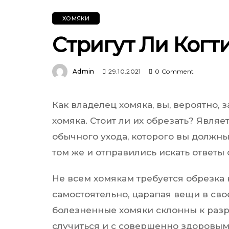
ХОМЯКИ
Стригут Ли Когт
Admin
29.10.2021
0 Comment
Как владелец хомяка, вы, вероятно,
хомяка. Стоит ли их обрезать? Являе
обычного ухода, которого вы должн
том же и отправились искать ответы
Не всем хомякам требуется обрезка к
самостоятельно, царапая вещи в св
болезненные хомяки склонны к разр
случиться и с совершенно здоровым